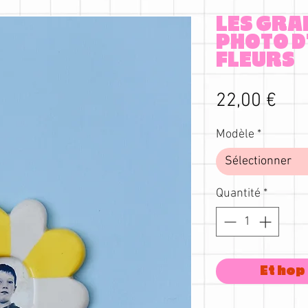
LES GRA
PHOTO D
FLEURS
Prix
22,00 €
Modèle
*
Sélectionner
Quantité
*
Et hop 