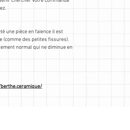
e venir chercher votre commande
ez.
é une pièce en faience il est
le (comme des petites fissures).
ement normal qui ne diminue en
/berthe.ceramique/
© 2021 by bertheceramique.fr. Proudly created
with
Wix.com