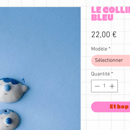
LE COLL
BLEU
Prix
22,00 €
Modèle
*
Sélectionner
Quantité
*
Et hop 